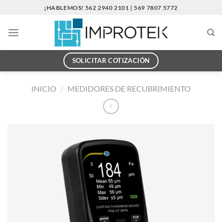
Saltar
¡HABLEMOS! 562 2940 2101 | 569 7807 5772
al
contenido
SOLICITAR COTIZACIÓN
INICIO
/
MEDIDORES DE RECUBRIMIENTO