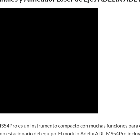
MS54Pro es un instrumento compacto con muchas funciones para e
 no estacionario del equipo. El modelo Adelix ADL-MS54Pro incluye 