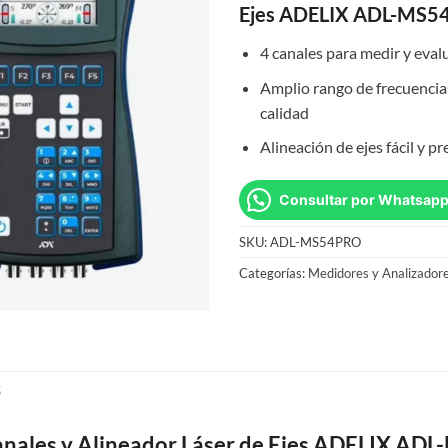
Ejes ADELIX ADL-MS
4 canales para medir y eval
Amplio rango de frecuencias
calidad
Alineación de ejes fácil y pr
Consultar por Whatsap
SKU:
ADL-MS54PRO
Categorías:
Medidores y Analizadore
S
Canales y Alineador Láser de Ejes ADELIX A