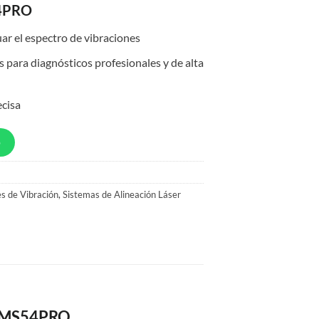
54PRO
uar el espectro de vibraciones
 para diagnósticos profesionales y de alta
ecisa
p
s de Vibración
,
Sistemas de Alineación Láser
DL-MS54PRO