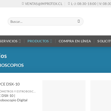
VENTAS@IMPROTEK.CL
L-J: 08:30-18:00 | V: 08:
Buscar
por:
SERVICIOS
PRODUCTOS
COMPRA EN LÍNEA
SOLICI
ios
BOSCOPIOS
TACÓMETROS Y ESTROBOSCOPIOS
 DSX-10 |
roboscopio Digital