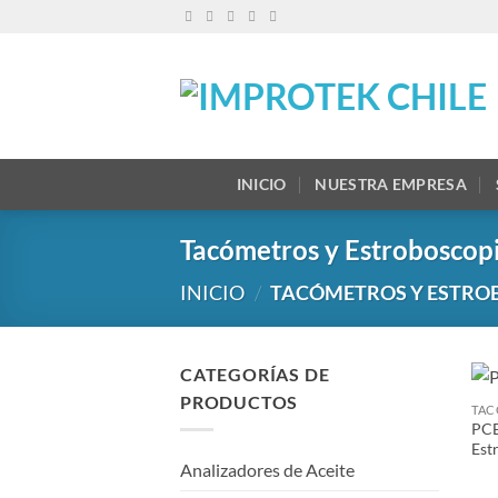
Saltar
al
contenido
INICIO
NUESTRA EMPRESA
Tacómetros y Estroboscop
INICIO
/
TACÓMETROS Y ESTRO
CATEGORÍAS DE
PRODUCTOS
PCE
Est
Analizadores de Aceite