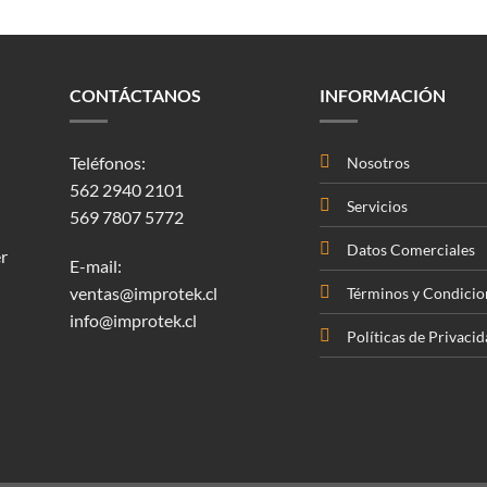
CONTÁCTANOS
INFORMACIÓN
Teléfonos:
Nosotros
562 2940 2101
Servicios
569 7807 5772
Datos Comerciales
r
E-mail:
ventas@improtek.cl
Términos y Condicio
info@improtek.cl
Políticas de Privaci