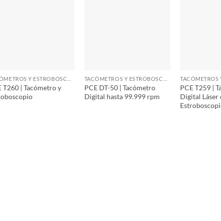
TACÓMETROS Y ESTROBOSCOPIOS
TACÓMETROS Y ESTROBOSCOPIOS
 T260 | Tacómetro y
PCE DT-50 | Tacómetro
PCE T259 | T
roboscopio
Digital hasta 99.999 rpm
Digital Láser
Estroboscop