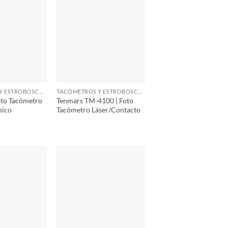
TACÓMETROS Y ESTROBOSCOPIOS
TACÓMETROS Y ESTROBOSCOPIOS
oto Tacómetro
Tenmars TM-4100 | Foto
mico
Tacómetro Láser/Contacto