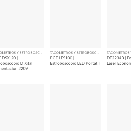
TACÓMETROS Y ESTROBOSCOPIOS
TACÓMETROS Y ESTROBOSCOPIOS
 DSX-20 |
PCE LES100 |
DT2234B | F
roboscopio Digital
Estroboscopio LED Portátil
Láser Econó
mentación 220V