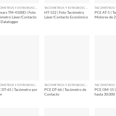
TACÓMETROS Y ESTROBOSCOPIOS
TACÓMETROS Y ESTROBOSCOPIOS
mars TM-4100D | Foto
HT-522 | Foto Tacómetro
PCE AT-5 | T
ómetro Láser/Contacto
Láser/Contacto Económico
Motores de 2
 Datalogger
TACÓMETROS Y ESTROBOSCOPIOS
TACÓMETROS Y ESTROBOSCOPIOS
 DT-65 | Tacómetro por
PCE DT-66 | Tacómetro de
PCE OM-15 |
er
Contacto
hasta 30.000