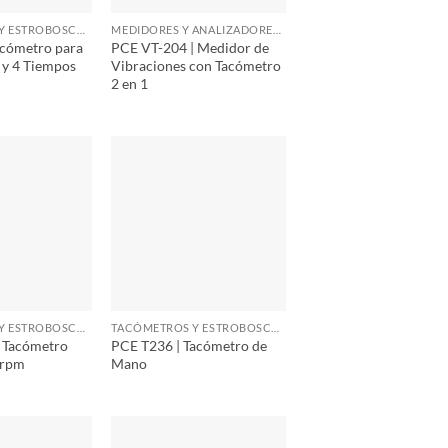
TACÓMETROS Y ESTROBOSCOPIOS
MEDIDORES Y ANALIZADORES DE VIBRACIÓN
acómetro para
PCE VT-204 | Medidor de
 y 4 Tiempos
Vibraciones con Tacómetro
2 en 1
TACÓMETROS Y ESTROBOSCOPIOS
TACÓMETROS Y ESTROBOSCOPIOS
 Tacómetro
PCE T236 | Tacómetro de
 rpm
Mano