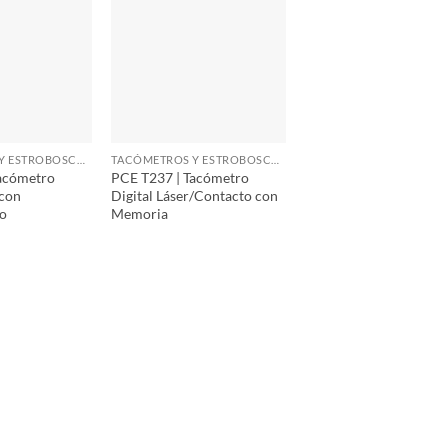
TACÓMETROS Y ESTROBOSCOPIOS
TACÓMETROS Y ESTROBOSCOPIOS
acómetro
PCE T237 | Tacómetro
 con
Digital Láser/Contacto con
io
Memoria