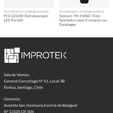
TACÓMETROS Y ESTROBOSCOPIOS
TACÓMETROS Y ESTROBOSCOPIOS
PCE LES100 | Estroboscopio
Tenmars TM-4100D | Foto
LED Portátil
Tacómetro Láser/Contacto con
Datalogger
Sala de Ventas:
General Gorostiaga Nº 61, Local 3B
Ñuñoa, Santiago, Chile
Gerencia:
Avenida San Josemaría Escrivá de Balaguer
Nº 13105 Of. 504