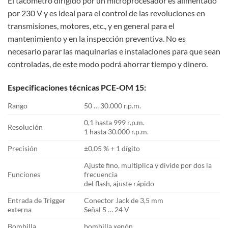
El tacómetro dirigido por un microprocesador es alimentado
por 230 V y es ideal para el control de las revoluciones en
transmisiones, motores, etc., y en general para el
mantenimiento y en la inspección preventiva. No es
necesario parar las maquinarias e instalaciones para que sean
controladas, de este modo podrá ahorrar tiempo y dinero.
Especificaciones técnicas PCE-OM 15:
Rango
50 … 30.000 r.p.m.
0,1 hasta 999 r.p.m.
Resolución
1 hasta 30.000 r.p.m.
Precisión
±0,05 % + 1 dígito
Ajuste fino, multiplica y divide por dos la
Funciones
frecuencia
del flash, ajuste rápido
Entrada de Trigger
Conector Jack de 3,5 mm
externa
Señal 5 … 24 V
Bombilla
bombilla xenón