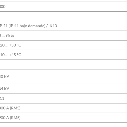
300
IP 21 (IP 41 bajo demanda) / IK10
0 … 95 %
-20 … +50 °C
-10 … +45 °C
40 KA
84 KA
2:1
300 A (RMS)
900 A (RMS)