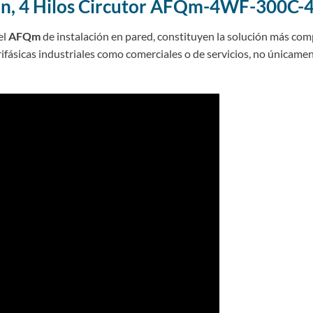
ción, 4 Hilos Circutor AFQm-4WF-300C-
el
AFQm
de instalación en pared, constituyen la solución más com
rifásicas industriales como comerciales o de servicios, no únicame