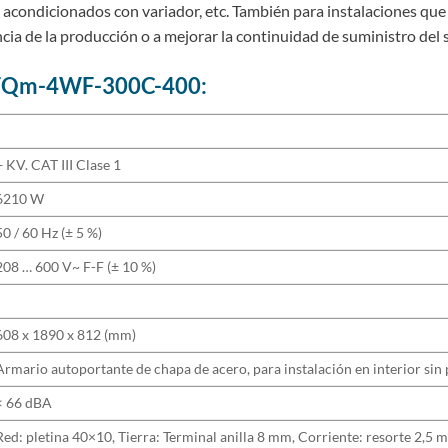
es acondicionados con variador, etc. También para instalaciones qu
ncia de la producción o a mejorar la continuidad de suministro del 
Qm-4WF-300C-400:
+ KV. CAT III Clase 1
6210 W
50 / 60 Hz (± 5 %)
208 … 600 V~ F-F (± 10 %)
608 x 1890 x 812 (mm)
Armario autoportante de chapa de acero, para instalación en interior sin
< 66 dBA
Red: pletina 40×10, Tierra: Terminal anilla 8 mm, Corriente: resorte 2,5