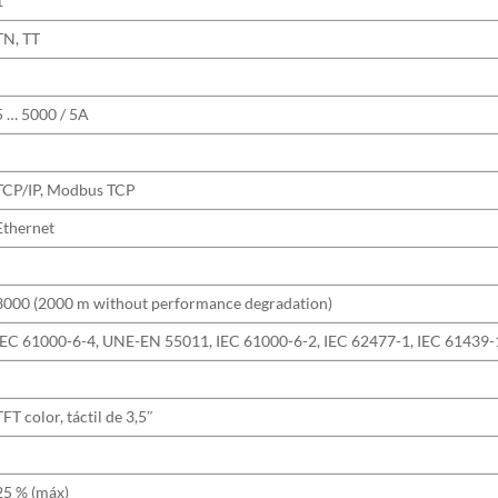
1
TN, TT
5 … 5000 / 5A
TCP/IP, Modbus TCP
Ethernet
3000 (2000 m without performance degradation)
IEC 61000-6-4, UNE-EN 55011, IEC 61000-6-2, IEC 62477-1, IEC 61439-
TFT color, táctil de 3,5″
25 % (máx)