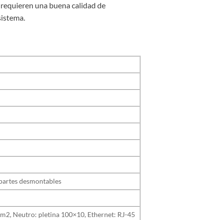
e requieren una buena calidad de
sistema.
 partes desmontables
 mm2, Neutro: pletina 100×10, Ethernet: RJ-45