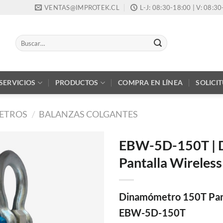
VENTAS@IMPROTEK.CL
L-J: 08:30-18:00 | V: 08:3
Buscar
por:
SERVICIOS
PRODUCTOS
COMPRA EN LÍNEA
SOLICI
ETROS
/
BALANZAS COLGANTES
EBW-5D-150T | 
Pantalla Wireles
Dinamómetro 150T Pant
EBW-5D-150T