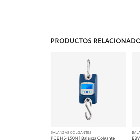
PRODUCTOS RELACIONAD
ANTES
BALANZAS COLGANTES
BAL
 Balanza Colgante
PCE HS-150N | Balanza Colgante
EBW