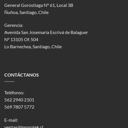
General Gorostiaga Nº 61, Local 3B
Ñuñoa, Santiago, Chile
Gerencia:
Avenida San Josemaría Escrivá de Balaguer
Nº 13105 Of. 504
Lo Barnechea
, Santiago, Chile
CONTÁCTANOS
Teléfonos:
562 2940 2101
569 7807 5772
E-mail:
ventas@improtek.cl