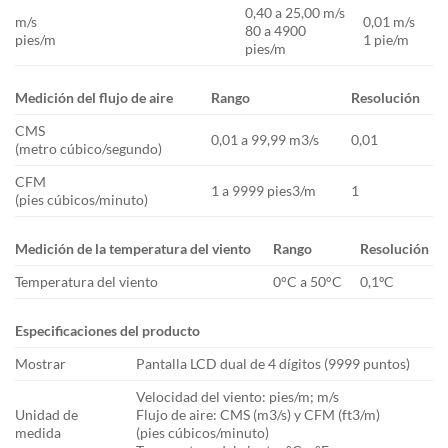
0,40 a 25,00 m/s
m/s
0,01 m/s
80 a 4900
pies/m
1 pie/m
pies/m
Medición del flujo de aire
Rango
Resolución
CMS
0,01 a 99,99 m3/s
0,01
(metro cúbico/segundo)
CFM
1 a 9999 pies3/m
1
(pies cúbicos/minuto)
Medición de la temperatura del viento
Rango
Resolución
Temperatura del viento
0°C a 50°C
0,1ºC
Especificaciones del producto
Mostrar
Pantalla LCD dual de 4 dígitos (9999 puntos)
Velocidad del viento: pies/m; m/s
Unidad de
Flujo de aire: CMS (m3/s) y CFM (ft3/m)
medida
(pies cúbicos/minuto)