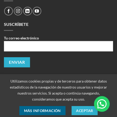
SUSCRÍBETE
Tu correo electrónico
Utilizamos cookies propias y de terceros para obtener datos
estadísticos de la navegación de nuestros usuarios y mejorar
nuestros servicios. Si acepta o continúa navegando,
consideramos que acepta su uso.
MÁS INFORMACIÓN
ACEPTAR
Copyright 2026 ©
Improtek Ltda. Todos los derechos reservados