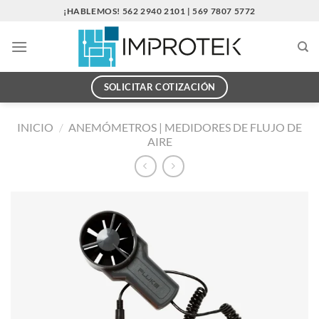
Saltar
¡HABLEMOS! 562 2940 2101 | 569 7807 5772
al
contenido
SOLICITAR COTIZACIÓN
INICIO
/
ANEMÓMETROS | MEDIDORES DE FLUJO DE
AIRE