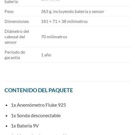
batería
Peso
363 g, incluyendo batería y sensor
Dimensiones
181 × 71 × 38 milímetros
Diámetro del
cabezal del
70 milímetros
sensor
Período de
1 año
garantía
CONTENIDO DEL PAQUETE
1x Anemómetro Fluke 925
1x Sonda desconectable
1x Batería 9V