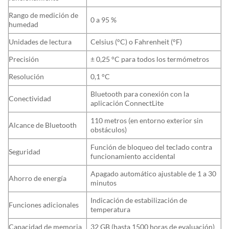
Rango de medición de
0 a 95 %
humedad
Unidades de lectura
Celsius (°C) o Fahrenheit (°F)
Precisión
± 0,25 °C para todos los termómetros
Resolución
0,1 °C
Bluetooth para conexión con la
Conectividad
aplicación ConnectLite
110 metros (en entorno exterior sin
Alcance de Bluetooth
obstáculos)
Función de bloqueo del teclado contra
Seguridad
funcionamiento accidental
Apagado automático ajustable de 1 a 30
Ahorro de energía
minutos
Indicación de estabilización de
Funciones adicionales
temperatura
Capacidad de memoria
32 GB (hasta 1500 horas de evaluación)