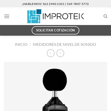
Saltar
¡HABLEMOS! 562 2940 2101 | 569 7807 5772
al
contenido
SOLICITAR COTIZACIÓN
INICIO
/
MEDIDORES DE NIVEL DE SONIDO