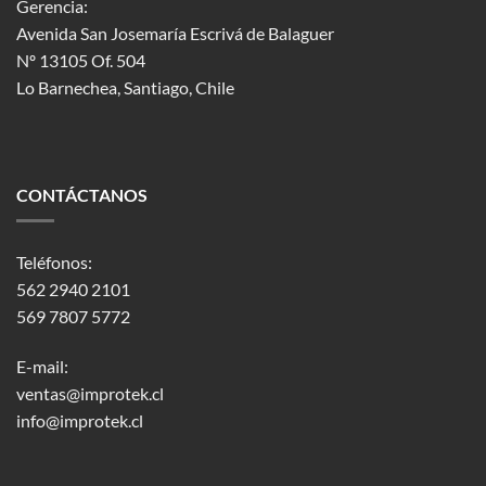
Gerencia:
Avenida San Josemaría Escrivá de Balaguer
Nº 13105 Of. 504
Lo Barnechea
, Santiago, Chile
CONTÁCTANOS
Teléfonos:
562 2940 2101
569 7807 5772
E-mail:
ventas@improtek.cl
info@improtek.cl