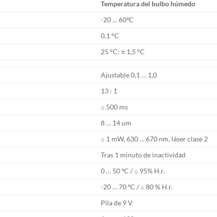
Temperatura del bulbo húmedo
-20 … 60ºC
0,1 °C
25 °C: ± 1,5 °C
Ajustable 0,1 … 1,0
13 : 1
≤ 500 ms
8 … 14 um
≤ 1 mW, 630 … 670 nm, láser clase 2
Tras 1 minuto de inactividad
0 … 50 ºC / ≤ 95% H.r.
-20 … 70 ºC / ≤ 80 % H.r.
Pila de 9 V