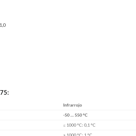
1,0
675:
Infrarrojo
-50 … 550 °C
≤ 1000 °C: 0,1 °C
> 1000 °C: 1 °C