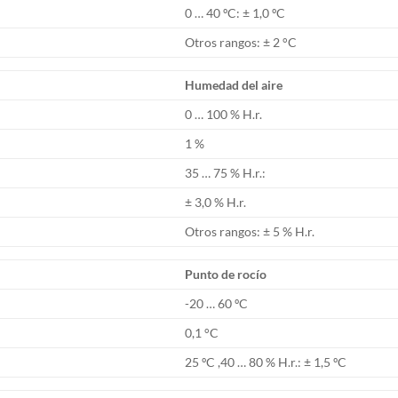
0 … 40 ºC: ± 1,0 ºC
Otros rangos: ± 2 °C
Humedad del aire
0 … 100 % H.r.
1 %
35 … 75 % H.r.:
± 3,0 % H.r.
Otros rangos: ± 5 % H.r.
Punto de rocío
-20 … 60 ºC
0,1 °C
25 ºC ,40 … 80 % H.r.: ± 1,5 ºC