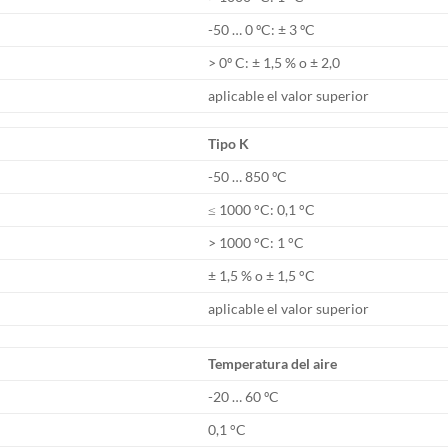
-50 … 0 ºC: ± 3 ºC
> 0º C: ± 1,5 % o ± 2,0
aplicable el valor superior
Tipo K
-50 … 850 ºC
≤ 1000 °C: 0,1 °C
> 1000 °C: 1 °C
± 1,5 % o ± 1,5 °C
aplicable el valor superior
Temperatura del aire
-20 … 60 ºC
0,1 °C