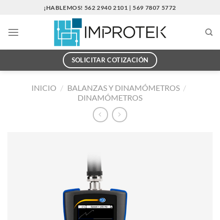
Saltar
¡HABLEMOS! 562 2940 2101 | 569 7807 5772
al
contenido
SOLICITAR COTIZACIÓN
INICIO
/
BALANZAS Y DINAMÓMETROS
/
DINAMÓMETROS