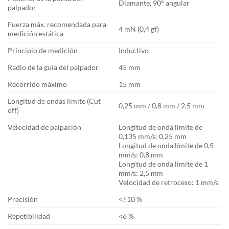
Diamante, 90° angular
palpador
Fuerza máx. recomendada para
4 mN (0,4 gf)
medición estática
Principio de medición
Inductivo
Radio de la guía del palpador
45 mm
Recorrido máximo
15 mm
Longitud de ondas límite (Cut
0,25 mm / 0,8 mm / 2,5 mm
off)
Velocidad de palpación
Longitud de onda límite de
0,135 mm/s: 0,25 mm
Longitud de onda límite de 0,5
mm/s: 0,8 mm
Longitud de onda límite de 1
mm/s: 2,5 mm
Velocidad de retroceso: 1 mm/s
Precisión
<±10 %
Repetibilidad
<6 %