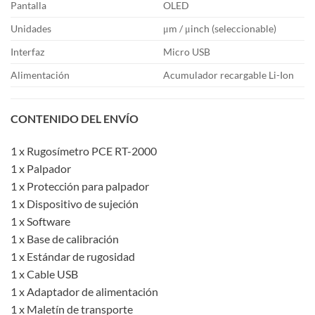
Pantalla
OLED
Unidades
μm / μinch (seleccionable)
Interfaz
Micro USB
Alimentación
Acumulador recargable Li-Ion
CONTENIDO DEL ENVÍO
1 x Rugosímetro PCE RT-2000
1 x Palpador
1 x Protección para palpador
1 x Dispositivo de sujeción
1 x Software
1 x Base de calibración
1 x Estándar de rugosidad
1 x Cable USB
1 x Adaptador de alimentación
1 x Maletín de transporte