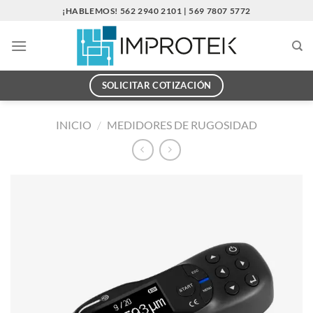
Saltar
¡HABLEMOS! 562 2940 2101 | 569 7807 5772
al
contenido
SOLICITAR COTIZACIÓN
INICIO
/
MEDIDORES DE RUGOSIDAD