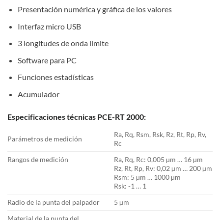
Presentación numérica y gráfica de los valores
Interfaz micro USB
3 longitudes de onda límite
Software para PC
Funciones estadísticas
Acumulador
Especificaciones técnicas PCE-RT 2000:
Ra, Rq, Rsm, Rsk, Rz, Rt, Rp, Rv,
Parámetros de medición
Rc
Rangos de medición
Ra, Rq, Rc: 0,005 µm … 16 µm
Rz, Rt, Rp, Rv: 0,02 µm … 200 µm
Rsm: 5 µm … 1000 µm
Rsk: -1 … 1
Radio de la punta del palpador
5 µm
Material de la punta del