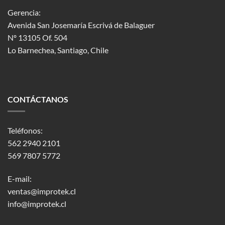
Gerencia:
Avenida San Josemaría Escrivá de Balaguer
Nº 13105 Of. 504
Lo Barnechea
, Santiago, Chile
CONTÁCTANOS
Teléfonos:
562 2940 2101
569 7807 5772
E-mail:
ventas@improtek.cl
info@improtek.cl