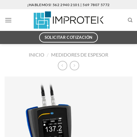
Saltar
¡HABLEMOS! 562 2940 2101 | 569 7807 5772
al
contenido
SOLICITAR COTIZACIÓN
INICIO
/
MEDIDORES DE ESPESOR