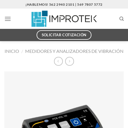
Saltar
¡HABLEMOS! 562 2940 2101 | 569 7807 5772
al
contenido
SOLICITAR COTIZACIÓN
INICIO
/
MEDIDORES Y ANALIZADORES DE VIBRACIÓN