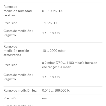
Rango de
medición
humedad
0 … 100 % H.r.
relativa
Precisión
±1,8 % H.r.
Cuota de medición /
1 s … 1800 s
Registro
Rango de
medición
presión
10 … 2000 mbar
atmosférica
± 2 mbar (750 … 1100 mbar); fuera de
Precisión
ese rango: ± 4 mbar
Cuota de medición /
1 s … 1800 s
Registro
Rango de medición
luz
0,045 … 188.000 lx
Precisión
n/a
Cuota de medición /