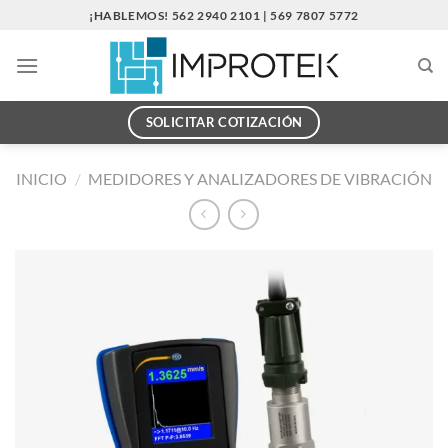
Saltar
¡HABLEMOS! 562 2940 2101 | 569 7807 5772
al
contenido
SOLICITAR COTIZACIÓN
INICIO
/
MEDIDORES Y ANALIZADORES DE VIBRACIÓN