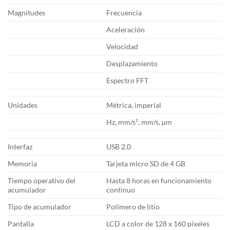
Magnitudes
Frecuencia
Aceleración
Velocidad
Desplazamiento
Espectro FFT
Unidades
Métrica, imperial
Hz, mm/s², mm/s, µm
Interfaz
USB 2.0
Memoria
Tarjeta micro SD de 4 GB
Tiempo operativo del
Hasta 8 horas en funcionamiento
acumulador
continuo
Tipo de acumulador
Polímero de litio
Pantalla
LCD a color de 128 x 160 píxeles