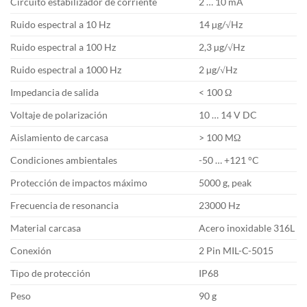
Circuito estabilizador de corriente
2 … 10 mA
Ruido espectral a 10 Hz
14 µg/√Hz
Ruido espectral a 100 Hz
2,3 µg/√Hz
Ruido espectral a 1000 Hz
2 µg/√Hz
Impedancia de salida
< 100 Ω
Voltaje de polarización
10 … 14 V DC
Aislamiento de carcasa
> 100 MΩ
Condiciones ambientales
-50 … +121 °C
Protección de impactos máximo
5000 g, peak
Frecuencia de resonancia
23000 Hz
Material carcasa
Acero inoxidable 316L
Conexión
2 Pin MIL-C-5015
Tipo de protección
IP68
Peso
90 g