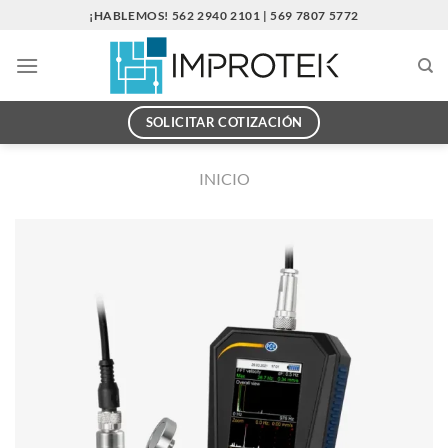
Saltar
¡HABLEMOS! 562 2940 2101 | 569 7807 5772
al
contenido
SOLICITAR COTIZACIÓN
INICIO