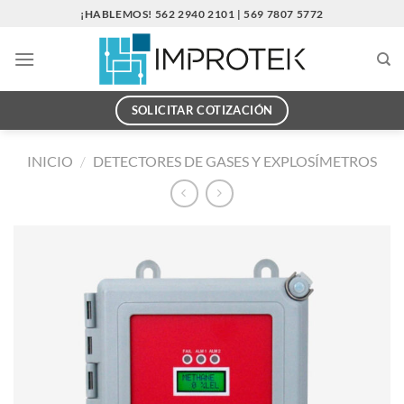
Saltar
¡HABLEMOS! 562 2940 2101 | 569 7807 5772
al
contenido
SOLICITAR COTIZACIÓN
INICIO
/
DETECTORES DE GASES Y EXPLOSÍMETROS