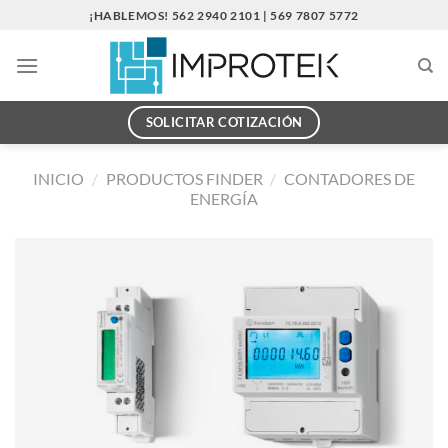
Saltar
¡HABLEMOS! 562 2940 2101 | 569 7807 5772
al
contenido
SOLICITAR COTIZACIÓN
INICIO
/
PRODUCTOS FINDER
/
CONTADORES DE
ENERGÍA