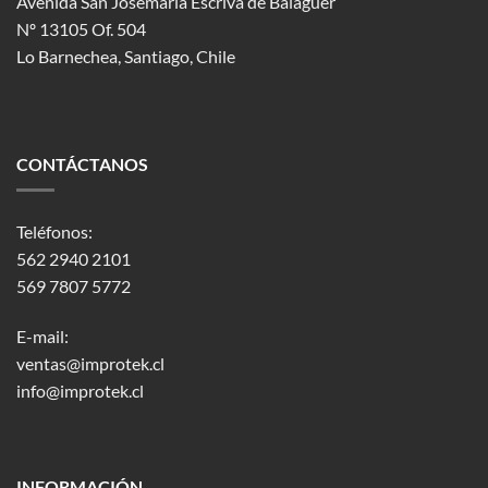
Avenida San Josemaría Escrivá de Balaguer
Nº 13105 Of. 504
Lo Barnechea
, Santiago, Chile
CONTÁCTANOS
Teléfonos:
562 2940 2101
569 7807 5772
E-mail:
ventas@improtek.cl
info@improtek.cl
INFORMACIÓN