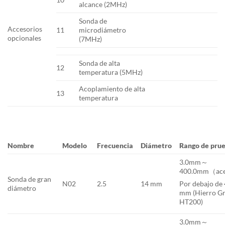
alcance (2MHz)
Sonda de
Accesorios
11
microdiámetro
opcionales
(7MHz)
Sonda de alta
12
temperatura (5MHz)
Acoplamiento de alta
13
temperatura
Nombre
Modelo
Frecuencia
Diámetro
Rango de pru
3.0mm～
400.0mm（ac
Sonda de gran
N02
2.5
14 mm
Por debajo de
diámetro
mm (Hierro Gr
HT200)
3.0mm～