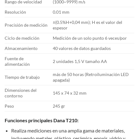
Rango de velocidad
(1000~9999) m/s
Resolución
0.01 mm
±(0.5%H+0,04 mm); H es el valor del
Precisión de medición
espesor
Ciclo de medición
Medición de un solo punto 6 veces/por
Almacenamiento
40 valores de datos guardados
Fuente de
2 unidades 1,5 V tamaño AA
alimentación
más de 50 horas (Retroiluminación LED
Tiempo de trabajo
apagada)
Dimensiones del
145 x 74 x 32 mm
contorno
Peso
245 gr
Funciones principales Dana T210:
Realiza mediciones en una amplia gama de materiales,
incluyendo metales, plástico, cerámica, epoxis, vidrio y