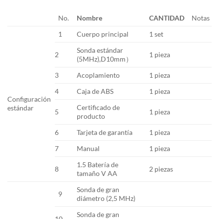
No.
Nombre
CANTIDAD
Notas
1
Cuerpo principal
1 set
Sonda estándar
2
1 pieza
(5MHz),D10mm）
3
Acoplamiento
1 pieza
4
Caja de ABS
1 pieza
Configuración
Certificado de
estándar
5
1 pieza
producto
6
Tarjeta de garantía
1 pieza
7
Manual
1 pieza
1.5 Batería de
8
2 piezas
tamaño V AA
Sonda de gran
9
diámetro (2,5 MHz)
Sonda de gran
10