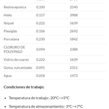
Resina epoxica
0.100
2540
Hielo
0.157
3988
Níquel
0.222
5639
Plexiglás
0.106
2692
Porcelana
0.230
5842
CLORURO DE
0.094
2388
POLIVINILO
Vidrio de cuarzo
0.222
5639
Goma, vulcanizado
0.091
2311
Agua
0.058
1473
Condiciones de trabajo
:
Temperatura de trabajo:-20ºC~+5ºC
Temperatura de almacenamiento:-3ºC~+7ºC