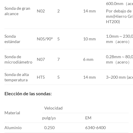
600.0mm（ac
Sonda de gran
N02
2
14 mm
Por debajo de
alcance
mm(Hierro Gr
HT200)
Sonda
1.0mm～230,
N05/90°
5
10 mm
estándar
mm（acero）
Sonda de
0.28mm～80,
N07
7
6 mm
microdiámetro
mm（acero）
Sonda de alta
HT5
5
14 mm
3~200 mm (ac
temperatura
Elección de las sondas:
Velocidad
Material
pulg/μs
EM
Aluminio
0.250
6340-6400