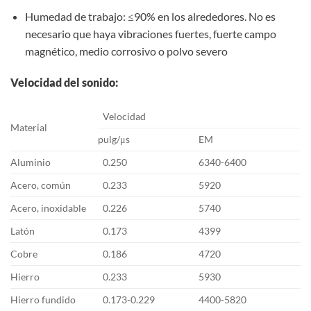
Humedad de trabajo: ≤90% en los alrededores. No es
necesario que haya vibraciones fuertes, fuerte campo
magnético, medio corrosivo o polvo severo
Velocidad del sonido
:
Velocidad
Material
pulg/μs
EM
Aluminio
0.250
6340-6400
Acero, común
0.233
5920
Acero, inoxidable
0.226
5740
Latón
0.173
4399
Cobre
0.186
4720
Hierro
0.233
5930
Hierro fundido
0.173-0.229
4400-5820