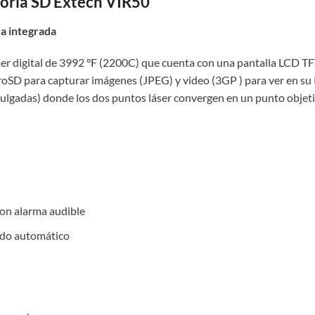
ria SD Extech VIR50
ra integrada
er digital de 3992 °F (2200C) que cuenta con una pantalla LCD TF
roSD para capturar imágenes (JPEG) y video (3GP ) para ver en su P
lgadas) donde los dos puntos láser convergen en un punto objeti
con alarma audible
do automático