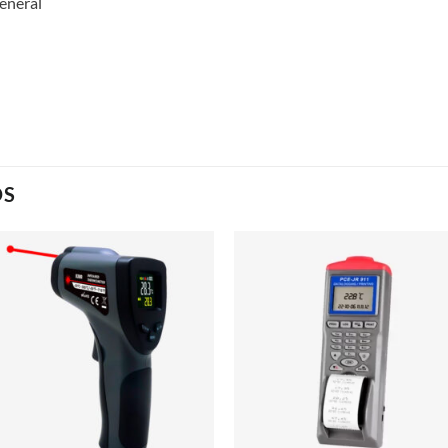
general
OS