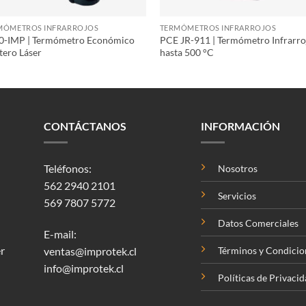
MÓMETROS INFRARROJOS
TERMÓMETROS INFRARROJOS
0-IMP | Termómetro Económico
PCE JR-911 | Termómetro Infrarro
tero Láser
hasta 500 °C
CONTÁCTANOS
INFORMACIÓN
Teléfonos:
Nosotros
562 2940 2101
Servicios
569 7807 5772
Datos Comerciales
E-mail:
r
ventas@improtek.cl
Términos y Condicio
info@improtek.cl
Políticas de Privaci