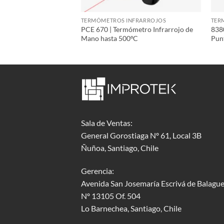
NFRARROJOS
TERMÓMETROS INFRARROJOS
TER
ómetro Infrarrojo
PCE 670 | Termómetro Infrarrojo de
838
Mano hasta 500ºC
Pun
Sala de Ventas:
General Gorostiaga Nº 61, Local 3B
Ñuñoa, Santiago, Chile
Gerencia:
Avenida San Josemaría Escrivá de Balague
Nº 13105 Of. 504
Lo Barnechea
, Santiago, Chile