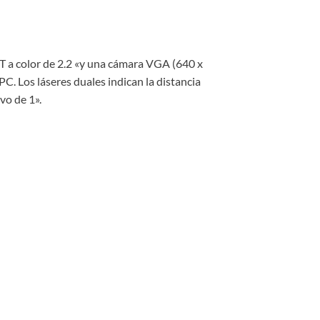
T a color de 2.2 «y una cámara VGA (640 x
C. Los láseres duales indican la distancia
vo de 1».