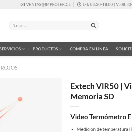
VENTAS@IMPROTEK.CL
L-J: 08:30-18:00 | V: 08:3
Buscar
por:
SERVICIOS
PRODUCTOS
COMPRA EN LÍNEA
SOLICI
RROJOS
Extech VIR50 | V
Memoria SD
Video Termómetro E
Medición de temperatura IR