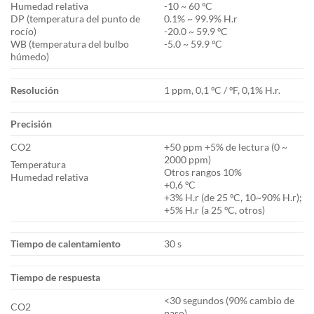
Humedad relativa
-10 ~ 60 ºC
DP (temperatura del punto de
0.1% ~ 99.9% H.r
rocío)
-20.0 ~ 59.9 ºC
WB (temperatura del bulbo
-5.0 ~ 59.9 ºC
húmedo)
Resolución
1 ppm, 0,1 ºC / ºF, 0,1% H.r.
Precisión
CO2
+50 ppm +5% de lectura (0 ~
2000 ppm)
Temperatura
Otros rangos 10%
Humedad relativa
+0,6 ºC
+3% H.r (de 25 ºC, 10~90% H.r);
+5% H.r (a 25 ºC, otros)
Tiempo de calentamiento
30 s
Tiempo de respuesta
<30 segundos (90% cambio de
CO2
paso)