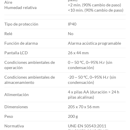
Aire
<2 min. (90% cambio de paso)
Humedad relativa
<10 min. (90% cambio de paso)
Tipo de protección
IP40
Relé
No
Función de alarma
Alarma acústica programable
Pantalla LCD
26 x 44 mm
Condiciones ambientales de
0 ~ 50 ºC, 0~95% H.r (sin
operación
condensación)
Condiciones ambientales de
-20 ~ 50 ºC, 0~95% H.r (sin
almacenamiento
condensación)
4 x pilas AA (duración > 24 h
Alimentación
pilas alcalinas)
Dimensiones
205 x 70 x 56 mm
Peso
200 g
Normativa
UNE-EN 50543:2011