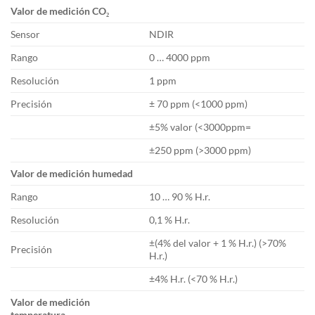
Valor de medición CO₂
Sensor
NDIR
Rango
0 … 4000 ppm
Resolución
1 ppm
Precisión
± 70 ppm (<1000 ppm)
±5% valor (<3000ppm=
±250 ppm (>3000 ppm)
Valor de medición humedad
Rango
10 … 90 % H.r.
Resolución
0,1 % H.r.
±(4% del valor + 1 % H.r.) (>70%
Precisión
H.r.)
±4% H.r. (<70 % H.r.)
Valor de medición
temperatura