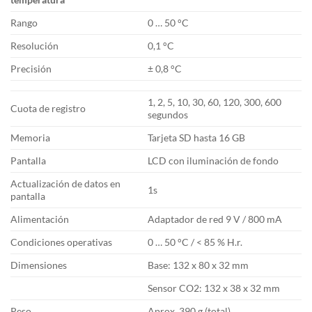
Rango
0 … 50 °C
Resolución
0,1 °C
Precisión
± 0,8 °C
1, 2, 5, 10, 30, 60, 120, 300, 600
Cuota de registro
segundos
Memoria
Tarjeta SD hasta 16 GB
Pantalla
LCD con iluminación de fondo
Actualización de datos en
1s
pantalla
Alimentación
Adaptador de red 9 V / 800 mA
Condiciones operativas
0 … 50 °C / < 85 % H.r.
Dimensiones
Base: 132 x 80 x 32 mm
Sensor CO2: 132 x 38 x 32 mm
Peso
Aprox. 390 g (total)