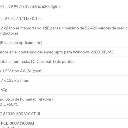
00 … 99,99 / 0,01 / ±5 % ±30 dígitos
 … 65 Hz / 0,1Hz / 0,1Hz
2 kB (no es memoria volátil) para un máximo de 52.420 valores de medic
onductores
B (aislado ópticamente)
bos en el contenido del envío, apto para Windows 2000, XP, ME
ntalla iluminada, LCD de matriz de puntos
x 1,5 V tipo AA (Mignon)
7 x 155 x 57 mm
160g
x. 85 % de humedad relativa /
0 … +50 ºC
C 61010, 600 V/CAT III
le PCE-3007 (3000A)