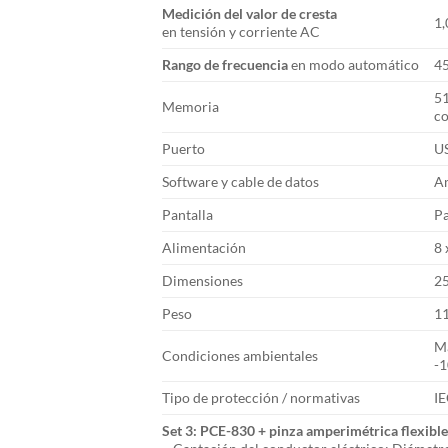
Medición del valor de cresta
1,
en tensión y corriente AC
Rango de frecuencia
en modo automático
45
51
Memoria
c
Puerto
US
Software y cable de datos
Am
Pantalla
Pa
Alimentación
8 
Dimensiones
25
Peso
1
Má
Condiciones ambientales
-1
Tipo de protección / normativas
IE
Set 3: PCE-830 + pinza amperimétrica flexib