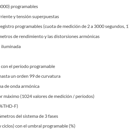
 3000) programables
rriente y tensión superpuestas
egistro programables (cuota de medición de 2 a 3000 segundos, 17
metros de rendimiento y las distorsiones armónicas
s iluminada
con el período programable
 hasta un orden 99 de curvatura
rma de onda armónica
or máximo (1024 valores de medición / períodos)
 (%THD-F)
ámetros del sistema de 3 fases
y ciclos) con el umbral programable (%)