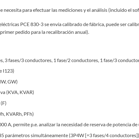
 necesita para efectuar las mediciones y el análisis (incluido el sof
léctricas PCE 830-3 se envía calibrado de fábrica, puede ser cali
 primer pedido para la recalibración anual).
es, 3 fases/3 conductores, 1 fase/2 conductores, 1 fase/3 conducto
e I123)
 MW, GW)
tiva (KVA, KVAR)
 (F)
Wh, KVARh, PFh)
0 A, permite p.e. analizar la necesidad de reserva de potencia de 
35 parámetros simultáneamente (3P4W [=3 fases/4 conductores]