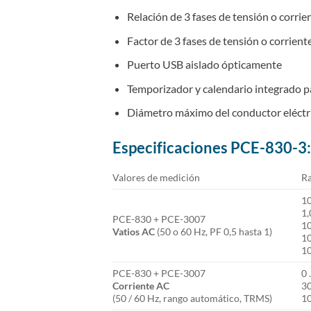
Relación de 3 fases de tensión o corri
Factor de 3 fases de tensión o corrien
Puerto USB aislado ópticamente
Temporizador y calendario integrado pa
Diámetro máximo del conductor eléct
Especificaciones PCE-830-3:
Valores de medición
Ra
10
1,
PCE-830 + PCE-3007
10
Vatios AC
(50 o 60 Hz, PF 0,5 hasta 1)
10
10
PCE-830 + PCE-3007
0 
Corriente AC
30
(50 / 60 Hz, rango automático, TRMS)
10