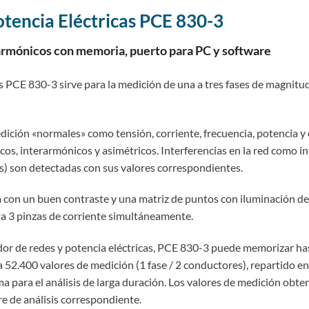
otencia Eléctricas PCE 830-3
 armónicos con memoria, puerto para PC y software
as PCE 830-3 sirve para la medición de una a tres fases de magnitude
ición «normales» como tensión, corriente, frecuencia, potencia y
os, interarmónicos y asimétricos. Interferencias en la red como i
µs) son detectadas con sus valores correspondientes.
 con un buen contraste y una matriz de puntos con iluminación de
a 3 pinzas de corriente simultáneamente.
ador de redes y potencia eléctricas, PCE 830-3 puede memorizar has
a 52.400 valores de medición (1 fase / 2 conductores), repartido en
para el análisis de larga duración. Los valores de medición obte
e de análisis correspondiente.