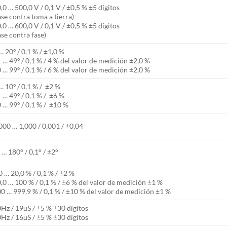
,0 … 500,0 V / 0,1 V / ±0,5 % ±5 dígitos
ase contra toma a tierra)
,0 … 600,0 V / 0,1 V / ±0,5 % ±5 dígitos
ase contra fase)
… 20º / 0,1 % / ±1,0 %
 … 49º / 0,1 % / 4 % del valor de medición ±2,0 %
 … 99º / 0,1 % / 6 % del valor de medición ±2,0 %
… 10º / 0,1 % / ±2 %
 … 49º / 0,1 % / ±6 %
 … 99º / 0,1 % / ±10 %
000 … 1,000 / 0,001 / ±0,04
 … 180° / 0,1° / ±2°
0 … 20,0 % / 0,1 % / ±2 %
,0 … 100 % / 0,1 % / ±6 % del valor de medición ±1 %
0 … 999,9 % / 0,1 % / ±10 % del valor de medición ±1 %
Hz / 19µS / ±5 % ±30 dígitos
Hz / 16µS / ±5 % ±30 dígitos