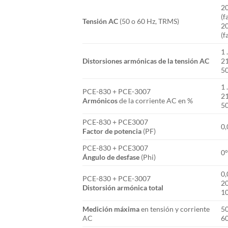
20
(f
Tensión AC
(50 o 60 Hz, TRMS)
20
(f
1 
Distorsiones armónicas de la tensión AC
21
50
1 
PCE-830 + PCE-3007
21
Armónicos
de la corriente AC en %
50
PCE-830 + PCE3007
0,
Factor de potencia
(PF)
PCE-830 + PCE3007
0°
Ángulo de desfase
(Phi)
0,
PCE-830 + PCE-3007
20
Distorsión armónica total
10
Medición máxima
en tensión y corriente
50
AC
60