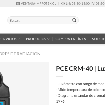
VENTAS@IMPROTEK.CL
L-J: 08:30-18:00 | V: 08:3
Buscar
por:
SERVICIOS
PRODUCTOS
COMPRA EN LÍNEA
SOLICI
ORES DE RADIACIÓN
PCE CRM-40 | L
· Luxómetro con rango de medi
· Mide temperatura de color c
· Diagrama estándar de cromat
1976