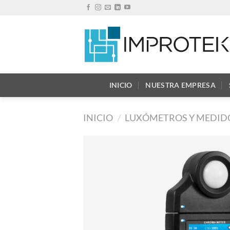
Saltar
al
contenido
INICIO
NUESTRA EMPRESA
INICIO
/
LUXÓMETROS Y MEDID