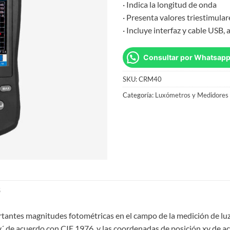
· Indica la longitud de onda
· Presenta valores triestimula
· Incluye interfaz y cable USB,
Consultar por Whatsap
SKU:
CRM40
Categoría:
Luxómetros y Medidores 
S
antes magnitudes fotométricas en el campo de la medición de luz.
 v´ de acuerdo con CIE 1976, y las coordenadas de posición xy de