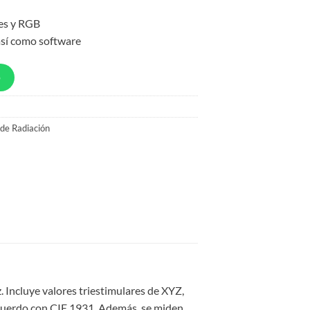
res y RGB
 así como software
p
de Radiación
 Incluye valores triestimulares de XYZ,
 acuerdo con CIE 1931. Además, se miden