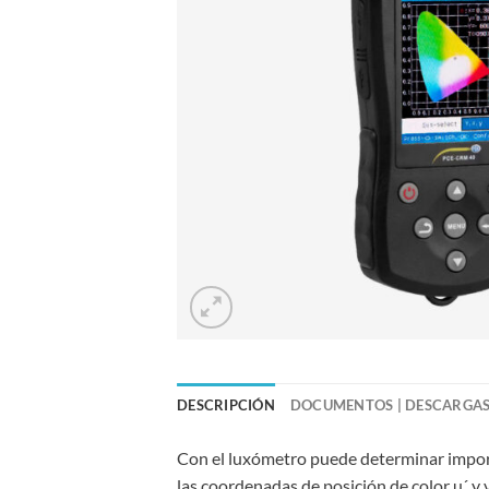
DESCRIPCIÓN
DOCUMENTOS | DESCARGA
Con el luxómetro puede determinar import
las coordenadas de posición de color u´ y