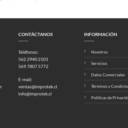
CONTÁCTANOS
INFORMACIÓN
Teléfonos:
Nosotros
562 2940 2101
Servicios
569 7807 5772
Datos Comerciales
E-mail:
r
ventas@improtek.cl
Términos y Condicio
info@improtek.cl
Políticas de Privaci