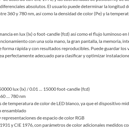
diferenciales absolutos. El usuario puede determinar la longitud
ntre 360 y 780 nm, así como la densidad de color (Pe) y la tempera
ncia en lux (lx) o foot-candle (fcd) así como el flujo luminoso en 
ncionamiento con una sola mano, la gran pantalla, la memoria, inter
 forma rápida y con resultados reproducibles. Puede guardar los v
ea perfectamente adecuado para clasificar y optimizar instalacio
0000 lux (lx) / 0.01 … 15000 foot-candle (fcd)
 360 … 780 nm
 de temperatura de color de LED blanco, ya que el dispositivo mid
nco ensamblado
 y representaciones de espacio de color RGB
 1931 y CIE 1976, con parámetros de color adicionales medidos co