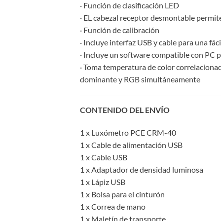
· Función de clasificación LED
· EL cabezal receptor desmontable permite
· Función de calibración
· Incluye interfaz USB y cable para una fác
· Incluye un software compatible con PC p
· Toma temperatura de color correlacionad
dominante y RGB simultáneamente
CONTENIDO DEL ENVÍO
1 x Luxómetro PCE CRM-40
1 x Cable de alimentación USB
1 x Cable USB
1 x Adaptador de densidad luminosa
1 x Lápiz USB
1 x Bolsa para el cinturón
1 x Correa de mano
1 x Maletín de transporte