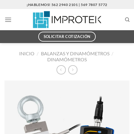
Saltar
¡HABLEMOS! 562 2940 2101 | 569 7807 5772
al
contenido
SOLICITAR COTIZACIÓN
INICIO
/
BALANZAS Y DINAMÓMETROS
/
DINAMÓMETROS