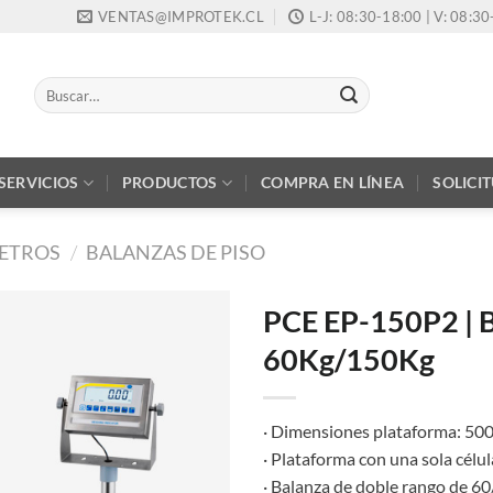
VENTAS@IMPROTEK.CL
L-J: 08:30-18:00 | V: 08:3
Buscar
por:
SERVICIOS
PRODUCTOS
COMPRA EN LÍNEA
SOLICI
ETROS
/
BALANZAS DE PISO
PCE EP-150P2 | B
60Kg/150Kg
· Dimensiones plataforma: 50
· Plataforma con una sola célul
· Balanza de doble rango de 6