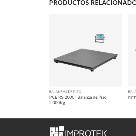
PRODUCTOS RELACIONAD
SO
BALANZAS DE PISO
BAL
PCE RS-2000 | Balanza de Piso
Balanza de Piso 300kg
PCE
2.000Kg