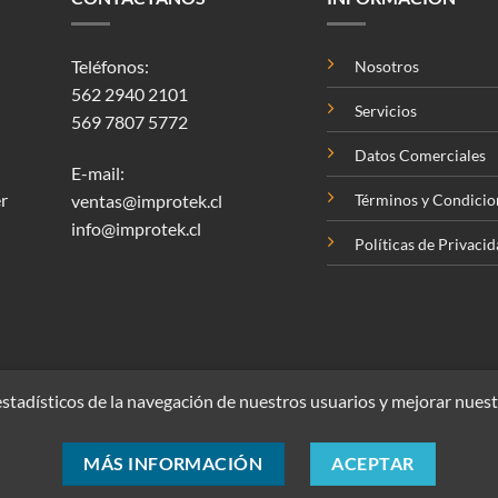
Teléfonos:
Nosotros
562 2940 2101
Servicios
569 7807 5772
Datos Comerciales
E-mail:
r
ventas@improtek.cl
Términos y Condicio
info@improtek.cl
Políticas de Privaci
stadísticos de la navegación de nuestros usuarios y mejorar nuest
MÁS INFORMACIÓN
ACEPTAR
Copyright 2026 ©
Improtek Ltda. Todos los derechos reservados