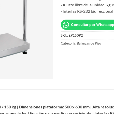
· Ajuste libre de la unidad: kg, e
· Interfaz RS-232 bidireccional
Consultar por Whatsap
SKU:
EP150P2
Categoría:
Balanzas de Piso
S
 / 150 kg | Dimensiones plataforma: 500 x 600 mm | Alta resoluc
r acumulador | Función para medir con recipiente | Interfaz R