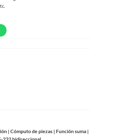
tc.
p
ión | Cómputo de piezas | Función suma |
S-232 bidireccional