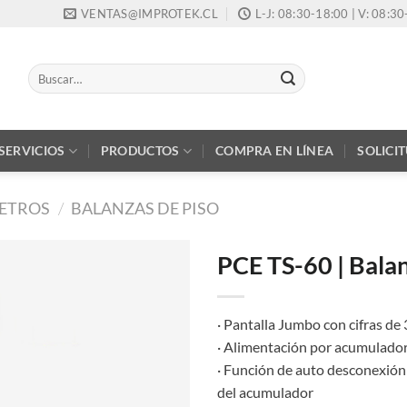
VENTAS@IMPROTEK.CL
L-J: 08:30-18:00 | V: 08:3
Buscar
por:
SERVICIOS
PRODUCTOS
COMPRA EN LÍNEA
SOLICI
ETROS
/
BALANZAS DE PISO
PCE TS-60 | Balan
· Pantalla Jumbo con cifras de
· Alimentación por acumulador
· Función de auto desconexión 
del acumulador