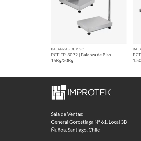
SO
BALANZAS DE PISO
BAL
 Balanza de Piso
PCE EP-30P2 | Balanza de Piso
PCE
15Kg/30Kg
1.5
Sala de Ventas:
General Gorostiaga Nº 61, Local 3B
Ñuñoa, Santiago, Chile