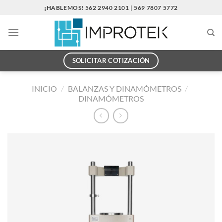
Saltar
¡HABLEMOS! 562 2940 2101 | 569 7807 5772
al
contenido
SOLICITAR COTIZACIÓN
INICIO
/
BALANZAS Y DINAMÓMETROS
/
DINAMÓMETROS